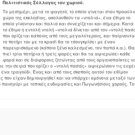
Πολιτιστικός Σύλλογος του χωριού.
Το μεσημέρι, μετά το φαγητό, το οποίο γίνεται στον προαύλι
χώρο της εκκλησίας, ακολουθούν τα «ντολιά», ένα έθιμο το
οποίο γίνονταν και παλιά και συνεχίζεται και σήμερα. Κατά
το έθιμο η εντολή ντολή –ντολιά δίνεται από τον «ντολή πασ
που ορίζεται κάποιος από τους μεγαλύτερους, και παίρνοντα
το ποτήρι του με το κρασί θα το τσουγκρίσει με έναν
παρευρισκόμενο (κάποιο ξένο καλεσμένο, τον παπά κ.α.). Θα
πιεί τρία ποτήρια ή τρείς φορές και θα τα αφιερώσει κάθε
φορά και σε διάφορους ζητώντας από τους οργανοπαίκτες ν
με την σειρά που ορίζει ο «ντολή πασάς» αφιερώνουν τις ευχέ
 ένα τραγούδι. Ένας και από τους σκοπούς αυτού του εθίμου
ις που είχαν δημιουργηθεί και να υπάρχει ομόνοια μεταξύ των
πανηγύρι με τοπικές ενδυμασίες και Πωγωνήσιους χορούς. Το