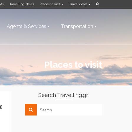
nts
Travelling News
Places to visit
Travel deals
Agents & Services
Transportation
Places to visit
Search Travelling.gr
α