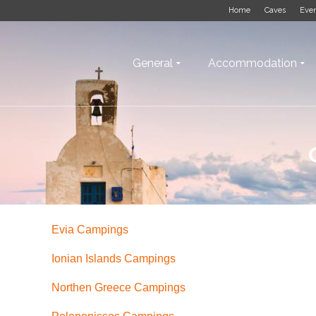
Home
Caves
Eve
General
Accommodation
Evia Campings
Ionian Islands Campings
Northen Greece Campings