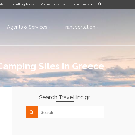
nts
Travelling News
Places to visit
Travel deals
Agents & Services
Transportation
Camping Sites in Greece
Search Travelling.gr