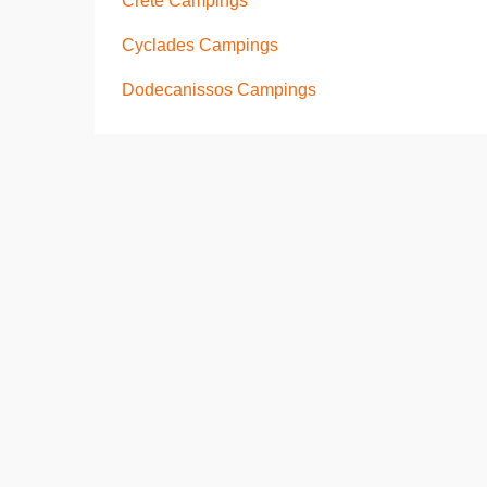
Crete Campings
Cyclades Campings
Dodecanissos Campings