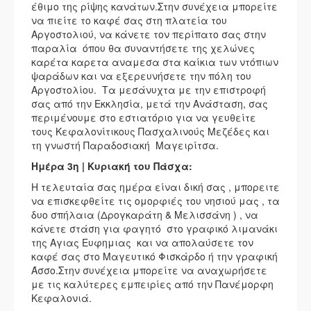
έθιμο της ρίψης κανάτων.Στην συνέχεια μπορείτε
να πιείτε το καφέ σας στη πλατεία του
Αργοστολιού, να κάνετε τον περίπατο σας στην
παραλία όπου θα συναντήσετε της χελώνες
καρέτα καρετα αναμεσα στα καίκια των ντόπιων
ψαράδων και να εξερευνήσετε την πόλη του
Αργοστολίου. Τα μεσάνυχτα με την επιστροφή
σας από την Εκκλησία, μετά την Ανάσταση, σας
περιμένουμε στο εστιατόριο για να γευθείτε
τους Κεφαλονίτικους Πασχαλινούς Μεζέδες και
τη γνωστή Παραδοσιακή Μαγειρίτσα.
Ημέρα 3η | Κυριακή του Πάσχα:
Η τελευταία σας ημέρα είναι δική σας , μπορειτε
να επισκεφθείτε τις ομορφιές του νησιού μας , τα
δυο σπήλαια (Δρογκαράτη & Μελισσάνη ) , να
κάνετε στάση για φαγητό στο γραφικό λιμανάκι
της Αγιας Ευφημιας και να απολαύσετε τον
καφέ σας στο Μαγευτικό Φισκάρδο ή την γραφική
Άσσο.Στην συνέχεια μπορείτε να αναχωρήσετε
με τις καλύτερες εμπειρίες από την Πανέμορφη
Κεφαλονιά.