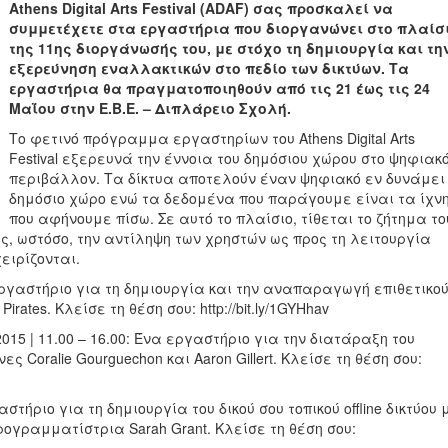
Athens Digital Arts Festival (ADAF) σας προσκαλεί να
συμμετέχετε στα εργαστήρια που διοργανώνει στο πλαίσ
της 11ης διοργάνωσής του, με στόχο τη δημιουργία και τη
εξερεύνηση εναλλακτικών στο πεδίο των δικτύων. Τα
εργαστήρια θα πραγματοποιηθούν από τις 21 έως τις 24
Μαΐου στην Ε.Β.Ε. – Διπλάρειο Σχολή.
Το φετινό πρόγραμμα εργαστηρίων του Athens Digital Arts
Festival εξερευνά την έννοια του δημόσιου χώρου στο ψηφιακ
περιβάλλον. Τα δίκτυα αποτελούν έναν ψηφιακό εν δυνάμει
δημόσιο χώρο ενώ τα δεδομένα που παράγουμε είναι τα ίχν
που αφήνουμε πίσω. Σε αυτό το πλαίσιο, τίθεται το ζήτημα το
, ωστόσο, την αντίληψη των χρηστών ως προς τη λειτουργία
ειρίζονται.
να εργαστήριο για τη δημιουργία και την αναπαραγωγή επιθετικο
irates. Κλείσε τη θέση σου: http://bit.ly/1GYHhav
.05.2015 | 11.00 – 16.00: Ένα εργαστήριο για την διατάραξη του
 Coralie Gourguechon και Aaron Gillert. Κλείσε τη θέση σου:
γαστήριο για τη δημιουργία του δικού σου τοπικού offline δικτύου 
ρογραμματίστρια Sarah Grant. Κλείσε τη θέση σου: