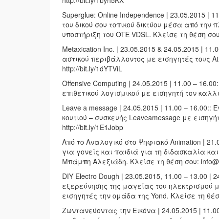
http://bit.ly/1byh5KX
Superglue: Online Independence | 23.05.2015 |
του δικού σου τοπικού δικτύου μέσα από την π
υποστήριξη του OTE VDSL. Κλείσε τη θέση σου: 
Metaxication Inc. | 23.05.2015 & 24.05.2015 |
αστικού περιβάλλοντος με εισηγητές τους Athen
http://bit.ly/1dYTViL
Offensive Computing | 24.05.2015 | 11.00 – 1
επιθετικού λογισμικού με εισηγητή τον καλλιτέ
Leave a message | 24.05.2015 | 11.00 – 16.00
κουτιού – συσκευής Leaveamessage με εισηγήτ
http://bit.ly/1E1Jobp
Από το Αναλογικό στο Ψηφιακό Animation | 21.0
για γονείς και παιδιά για τη διδασκαλία κα
Μπάμπη Αλεξιάδη. Κλείσε τη θέση σου: info@
DIY Electro Dough | 23.05.2015, 11.00 – 13.00 
εξερεύνησης της μαγείας του ηλεκτρισμού μ
εισηγητές την ομάδα της Yond. Κλείσε τη θέση
Ζωντανεύοντας την Εικόνα | 24.05.2015 | 11.0