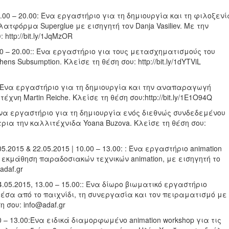
 11.00 – 20.00: Ένα εργαστήριο για τη δημιουργία και τη φιλοξενί
λατφόρμα Superglue με εισηγητή τον Danja Vasiliev. Με την
http://bit.ly/1JqMzOR
 11.00 – 20.00:: Ένα εργαστήριο για τους μετασχηματισμούς του
s Subsumption. Κλείσε τη θέση σου: http://bit.ly/1dYTViL
6.00:Ένα εργαστήριο για τη δημιουργία και την αναπαραγωγή
χνη Martin Reiche. Κλείσε τη θέση σου:http://bit.ly/1E1O94Q
:: Ένα εργαστήριο για τη δημιουργία ενός διεθνώς συνδεδεμένου
ρια την καλλιτέχνιδα Yoana Buzova. Κλείσε τη θέση σου:
5.2015 & 22.05.2015 | 10.00 – 13.00: : Ένα εργαστήριο animation
ι εκμάθηση παραδοσιακών τεχνικών animation, με εισηγητή το
adaf.gr
| 24.05.2015, 13.00 – 15.00:: Ένα δίωρο βιωματικό εργαστήριο
έσα από το παιχνίδι, τη συνεργασία και τον πειραματισμό με
 σου: info@adaf.gr
0 – 13.00:Ένα ειδικά διαμορφωμένο animation workshop για τις