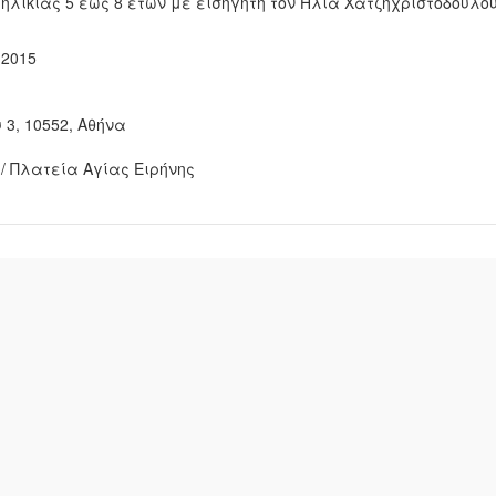
ηλικίας 5 έως 8 ετών με εισηγητή τον Ηλία Χατζηχριστοδούλου
υ 2015
 3, 10552, Αθήνα
/ Πλατεία Αγίας Ειρήνης