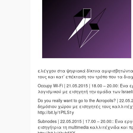
ελέγχου στα ψηφιακά δίκτυα αμφισβητώντας
τους και κατ’ επέκταση τον τρόπο που τα διαχ
Occupy Wi-Fi | 21.05.2015 | 18.00 – 20.00: Έ
λογισμικού με εισηγητή την ομάδα των Israeli P
Do you really want to go to the Acropolis? | 22
δημόσιου χώρου με εισηγητές τους καλλιτέχνες
http://bit.ly/1PfLS1y
Subnodes | 22.05.2015 | 17.00 – 20.00:: Ένα ερ
εισηγήτρια τη multimedia καλλιτέχνιδα και π