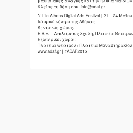
μαθησιακές ανάγκες και την ηλικία παιδιών 
Κλείσε τη θέση σου: info@adaf.gr
*/ 11o Athens Digital Arts Festival | 21 – 24 Μαΐο
Ιστορικό κέντρο της Αθήνας
Κεντρικός χώρος:
Ε.Β.Ε. – Διπλάρειος Σχολή, Πλατεία Θεάτρου
Εξωτερικοί χώροι:
Πλατεία Θεάτρου / Πλατεία Μοναστηρακίου 
www.adaf.gr | #ADAF2015