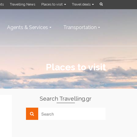
nts
Travelling News
Places to visit
Travel deals
Agents & Services
Transportation
Places to visit
Search Travelling.gr