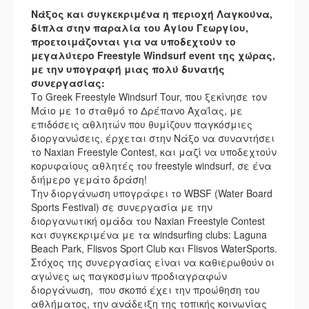
Νάξος και συγκεκριμένα η περιοχή Λαγκούνα,
δίπλα στην παραλία του Αγίου Γεωργίου,
προετοιμάζονται για να υποδεχτούν το
μεγαλύτερο Freestyle Windsurf event της χώρας,
με την υπογραφή μιας πολύ δυνατής
συνεργασίας:
Το Greek Freestyle Windsurf Tour, που ξεκίνησε τον
Μάιο με 1ο σταθμό το Δρέπανο Αχαΐας, με
επιδόσεις αθλητών που θυμίζουν παγκόσμιες
διοργανώσεις, έρχεται στην Νάξο να συναντήσει
το Naxian Freestyle Contest, και μαζί να υποδεχτούν
κορυφαίους αθλητές του freestyle windsurf, σε ένα
διήμερο γεμάτο δράση!
Την διοργάνωση υπογράφει το WBSF (Water Board
Sports Festival) σε συνεργασία με την
διοργανωτική ομάδα του Naxian Freestyle Contest
και συγκεκριμένα με τα windsurfing clubs: Laguna
Beach Park, Flisvos Sport Club και Flisvos WaterSports.
Στόχος της συνεργασίας είναι να καθιερωθούν οι
αγώνες ως παγκοσμίων προδιαγραφών
διοργάνωση, που σκοπό έχει την προώθηση του
αθλήματος, την ανάδειξη της τοπικής κοινωνίας