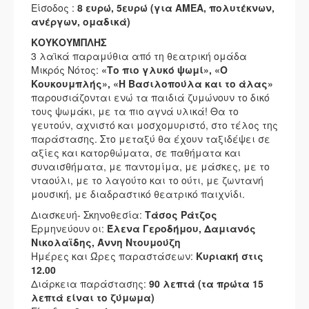
Είσοδος :
8 ευρώ, 5ευρώ (για ΑΜΕΑ, πολυτέκνων,
ανέργων, ομαδικά)
ΚΟΥΚΟΥΜΠΛΗΣ
3 λαϊκά παραμύθια από τη θεατρική ομάδα
Μικρός Νότος:
«Το πιο γλυκό ψωμί», «Ο
Κουκουμπλής», «Η Βασιλοπούλα και το άλας»
παρουσιάζονται ενώ τα παιδιά ζυμώνουν το δικό
τους ψωμάκι, με τα πιο αγνά υλικά! Θα το
γευτούν, αχνιστό και μοσχομυριστό, στο τέλος της
παράστασης. Στο μεταξύ θα έχουν ταξιδέψει σε
αξίες και κατορθώματα, σε παθήματα και
συναισθήματα, με παντομίμα, με μάσκες, με το
νταούλι, με το λαγούτο και το ούτι, με ζωντανή
μουσική, με διαδραστικό θεατρικό παιχνίδι.
Διασκευή- Σκηνοθεσία:
Τάσος Ράτζος
Ερμηνεύουν οι:
Έλενα Γεροδήμου, Δαμιανός
Νικολαϊδης, Άννη Ντουμούζη
Ημέρες και Ώρες παραστάσεων:
Κυριακή στις
12.00
Διάρκεια παράστασης:
90 λεπτά (τα πρώτα 15
λεπτά είναι το ζύμωμα)