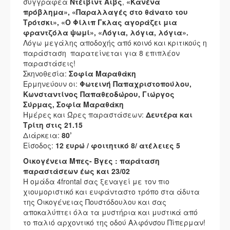
συγγραφέα
Ντέιβιντ Άιβς
,
«Κανένα
πρόβλημα», «Παραλλαγές στο θάνατο του
Τρότσκι», «Ο Φίλιπ Γκλας αγοράζει μια
φραντζόλα ψωμί», «Λόγια, λόγια, λόγια».
Λόγω μεγάλης αποδοχής από κοινό και κριτικούς η
παράσταση παρατείνεται για 8 επιπλέον
παραστάσεις!
Σκηνοθεσία:
Σοφία Μαραθάκη
Ερμηνεύουν οι:
Φωτεινή Παπαχριστοπούλου,
Κωνσταντίνος Παπαθεοδώρου, Γιώργος
Σύρμας, Σοφία Μαραθάκη
Ημέρες και Ώρες παραστάσεων:
Δευτέρα και
Τρίτη στις 21.15
Διάρκεια:
80’
Είσοδος:
12 ευρώ / φοιτητικό 8/ ατέλειες 5
Οικογένεια Μπες- Βγες : παράταση
παραστάσεων έως και 23/02
Η ομάδα 4frontal σας ξεναγεί με τον πιο
χιουμοριστικό και ευφάνταστο τρόπο στα άδυτα
της Οικογένειας Πουστόδουλου και σας
αποκαλύπτει όλα τα μυστήρια και μυστικά από
το παλιό αρχοντικό της οδού Αλφόνσου Πίπερμαν!