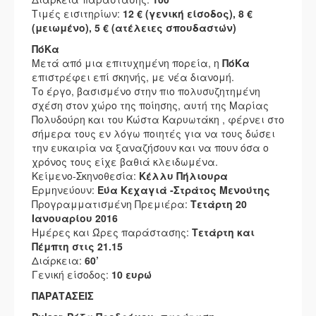
Τιμές εισιτηρίων:
12 € (γενική είσοδος), 8 €
(μειωμένο), 5 € (ατέλειες σπουδαστών)
ΠόΚα
Μετά από μια επιτυχημένη πορεία, η
ΠόΚα
επιστρέφει επί σκηνής, με νέα διανομή.
Το έργο, βασισμένο στην πιο πολυσυζητημένη
σχέση στον χώρο της ποίησης, αυτή της Μαρίας
Πολυδούρη και του Κώστα Καρυωτάκη , φέρνει στο
σήμερα τους εν λόγω ποιητές για να τους δώσει
την ευκαιρία να ξαναζήσουν και να πουν όσα ο
χρόνος τους είχε βαθιά κλειδωμένα.
Κείμενο-Σκηνοθεσία:
Κέλλυ Πήλιουρα
Ερμηνεύουν:
Εύα Κεχαγιά -Στράτος Μενούτης
Προγραμματισμένη Πρεμιέρα:
Τετάρτη 20
Ιανουαρίου 2016
Ημέρες και Ώρες παράστασης:
Τετάρτη και
Πέμπτη στις 21.15
Διάρκεια:
60’
Γενική είσοδος:
10 ευρώ
ΠΑΡΑΤΑΣΕΙΣ