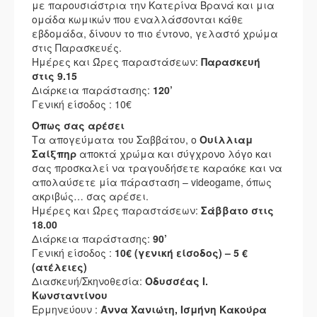
με παρουσιάστρια την Κατερίνα Βρανά και μια
ομάδα κωμικών που εναλλάσσονται κάθε
εβδομάδα, δίνουν το πιο έντονο, γελαστό χρώμα
στις Παρασκευές.
Ημέρες και Ώρες παραστάσεων:
Παρασκευή
στις 9.15
Διάρκεια παράστασης:
120’
Γενική είσοδος : 10€
Όπως σας αρέσει
Τα απογεύματα του Σαββάτου, ο
Ουίλλιαμ
Σαίξπηρ
αποκτά χρώμα και σύγχρονο λόγο και
σας προσκαλεί να τραγουδήσετε καραόκε και να
απολαύσετε μία πάρασταση – videogame, όπως
ακριβώς… σας αρέσει.
Ημέρες και Ώρες παραστάσεων:
Σάββατο στις
18.00
Διάρκεια παράστασης:
90’
Γενική είσοδος :
10€ (γενική είσοδος) – 5 €
(ατέλειες)
Διασκευή/Σκηνοθεσία:
Οδυσσέας Ι.
Κωνσταντίνου
Ερμηνεύουν :
Άννα Χανιώτη, Ισμήνη Κακούρα