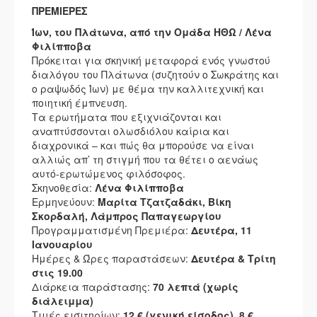
ΠΡΕΜΙΕΡΕΣ
Ίων, του Πλάτωνα, από την Ομάδα ΗΘΩ / Λένα
Φιλίπποβα
Πρόκειται για σκηνική μεταφορά ενός γνωστού
διαλόγου του Πλάτωνα (συζητούν ο Σωκράτης και
ο ραψωδός Ίων) με θέμα την καλλιτεχνική και
ποιητική έμπνευση.
Τα ερωτήματα που εξιχνιάζονται και
αναπτύσσονται ολωσδιόλου καίρια και
διαχρονικά – και πώς θα μπορούσε να είναι
αλλιώς απ’ τη στιγμή που τα θέτει ο αενάως
αυτό-ερωτώμενος φιλόσοφος.
Σκηνοθεσία:
Λένα Φιλίπποβα
Ερμηνεύουν:
Μαρίτα Τζατζαδάκι, Βίκη
Σκορδαλή, Λάμπρος Παπαγεωργίου
Προγραμματισμένη Πρεμιέρα:
Δευτέρα, 11
Ιανουαρίου
Ημέρες & Ώρες παραστάσεων:
Δευτέρα & Τρίτη
στις 19.00
Διάρκεια παράστασης:
70 λεπτά (χωρίς
διάλειμμα)
Τιμές εισιτηρίων:
12 € (γενική είσοδος), 8 €