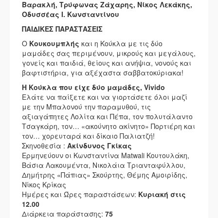
Βαρακλή, Τρύφωνας Ζάχαρης, Νίκος Λεκάκης,
Οδυσσέας Ι. Κωνσταντίνου
ΠΑΙΔΙΚΕΣ ΠΑΡΑΣΤΑΣΕΙΣ
Ο
Κουκουμπλής
και η Κούκλα με τις δύο
μαμάδες σας περιμένουν, μικρούς και μεγάλους,
γονείς και παιδιά, θείους και ανήψια, νονούς και
βαφτιστήρια, για αξέχαστα σαββατοκύριακα!
Η Κούκλα που είχε δύο μαμάδες, Vivido
Ελάτε να παίξετε και να γιορτάσετε όλοι μαζί
με την Μπαλονού την παραμυθού, τις
αξιαγάπητες Λολίτα και Πέπα, τον πολυτάλαντο
Τσαγκάρη, τον… «ακούνητο ακίνητο» Πορτιέρη και
τον… χορευταρά και δίκαιο Παλιατζή!
Σκηνοθεσία :
Ακίνδυνος Γκίκας
Ερμηνεύουν οι Κωνσταντίνα Μatwali Κουτουλάκη,
Βάσια Λακουμέντα, Νικολάια Τριανταφύλλου,
Δημήτρης «Πάπιας» Σκούρτης, Θέμης Αμοιρίδης,
Νίκος Κρίκας
Ημέρες και Ώρες παραστάσεων:
Κυριακή στις
12.00
Διάρκεια παράστασης:
75