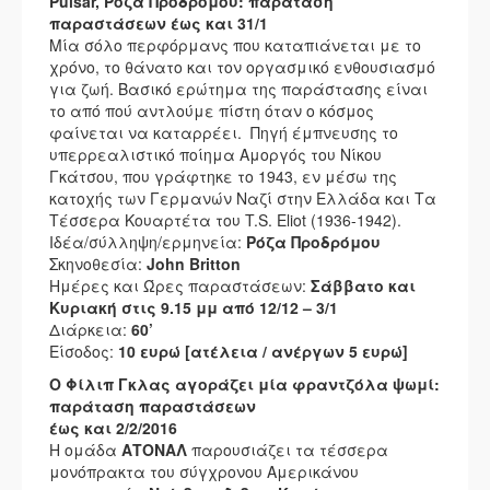
Pulsar, Ρόζα Προδρόμου: παράταση
παραστάσεων έως και 31/1
Μία σόλο περφόρμανς που καταπιάνεται με το
χρόνο, το θάνατο και τον οργασμικό ενθουσιασμό
για ζωή. Βασικό ερώτημα της παράστασης είναι
το από πού αντλούμε πίστη όταν ο κόσμος
φαίνεται να καταρρέει. Πηγή έμπνευσης το
υπερρεαλιστικό ποίημα Αμοργός του Νίκου
Γκάτσου, που γράφτηκε το 1943, εν μέσω της
κατοχής των Γερμανών Ναζί στην Ελλάδα και Τα
Τέσσερα Κουαρτέτα του T.S. Eliot (1936-1942).
Ιδέα/σύλληψη/ερμηνεία:
Ρόζα Προδρόμου
Σκηνοθεσία:
John Britton
Ημέρες και Ώρες παραστάσεων:
Σάββατο και
Κυριακή στις 9.15 μμ από 12/12 – 3/1
Διάρκεια:
60’
Είσοδος:
10 ευρώ [ατέλεια / ανέργων 5 ευρώ]
Ο Φίλιπ Γκλας αγοράζει μία φραντζόλα ψωμί:
παράταση παραστάσεων
έως και 2/2/2016
Η ομάδα
ΑΤΟΝΑΛ
παρουσιάζει τα τέσσερα
μονόπρακτα του σύγχρονου Αμερικάνου