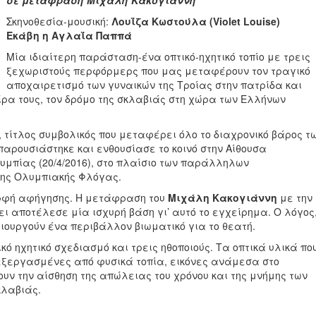
σε μετάφραση Μιχάλη Κακογιάννη
Σκηνοθεσία-μουσική:
Λουΐζα Κωστούλα (Violet Louise)
Eκάβη η Αγλαΐα Παππά
Μία ιδιαίτερη παράσταση-ένα οπτικό-ηχητικό τοπίο με τρεις
ξεχωριστούς περφόρμερς που μας μεταφέρουν τον τραγικό
αποχαιρετισμό των γυναικών της Τροίας στην πατρίδα και
οίρα τους, τον δρόμο της σκλαβιάς στη χώρα των Ελλήνων
“, τίτλος συμβολικός που μεταφέρει όλο το διαχρονικό βάρος τ
παρουσιάστηκε και ενθουσίασε το κοινό στην Αίθουσα
μπίας (20/4/2016), στο πλαίσιο των παράλληλων
της Ολυμπιακής Φλόγας.
ρφή αφήγησης. Η μετάφραση του
Μιχάλη Κακογιάννη
με την
ει αποτέλεσε μία ισχυρή βάση γι’ αυτό το εγχείρημα. O λόγος
δημιουργούν ένα περιβάλλον βιωματικό για το θεατή.
ικό ηχητικό σχεδιασμό και τρεις ηθοποιούς. Τα οπτικά υλικά πο
πεξεργασμένες από φυσικά τοπία, εικόνες ανάμεσα στο
ουν την αίσθηση της απώλειας του χρόνου και της μνήμης των
κλαβιάς.