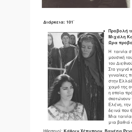
Διάρκεια: 101
’
Προβολή τ
Μιχάλη Κ
Ώρα προβο
Η ταινία σ
μουσική το
του Διεθνο
Στο γυμνό 
γυναίκες π
στην Ελλάδ
χαμό της ο
η οποία πρ
σκοτώνουν 
Ελένη, την
δεινά που 
Μια ταινία
μια βαθιά 
Ηθοποιοί:
Κάθριν Χέπμπορν, Βανέσα Ρεντ