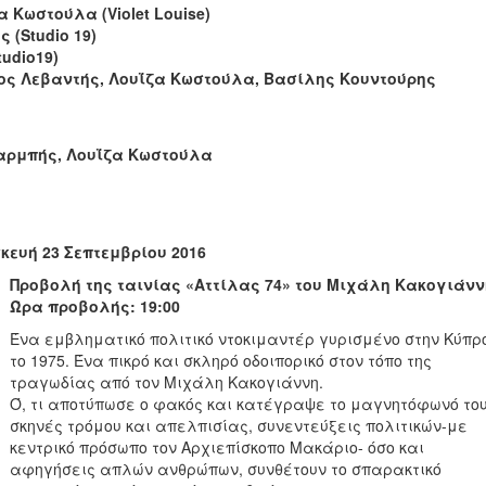
α Κωστούλα (Violet Louise)
 (Studio 19)
udio19)
ος Λεβαντής, Λουΐζα Κωστούλα, Βασίλης Κουντούρης
αρμπής, Λουΐζα Κωστούλα
κευή 23 Σεπτεμβρίου 2016
Προβολή της ταινίας «Αττίλας 74» του Μιχάλη Κακογιάνν
Ώρα προβολής: 19:00
Ένα εμβληματικό πολιτικό ντοκιμαντέρ γυρισμένο στην Κύπρ
το 1975. Ένα πικρό και σκληρό οδοιπορικό στον τόπο της
τραγωδίας από τον Μιχάλη Κακογιάννη.
Ό, τι αποτύπωσε ο φακός και κατέγραψε το μαγνητόφωνό του
σκηνές τρόμου και απελπισίας, συνεντεύξεις πολιτικών-με
κεντρικό πρόσωπο τον Αρχιεπίσκοπο Μακάριο- όσο και
αφηγήσεις απλών ανθρώπων, συνθέτουν το σπαρακτικό