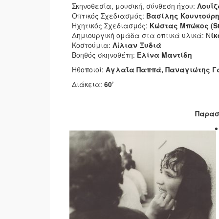
Σκηνοθεσία, μουσική, σύνθεση ήχου:
Λουΐζ
Οπτικός Σχεδιασμός:
Βασίλης Κουντούρης
Ηχητικός Σχεδιασμός:
Κώστας Μπώκος (St
Δημιουργική ομάδα στα οπτικά υλικά: Ν
ίκ
Κοστούμια:
Λἰλιαν Ξυδιά
Βοηθός σκηνοθέτη:
Eλίνα Μαντίδη
Ηθοποιοί:
Αγλαΐα Παππά, Παναγιώτης Γ
Διάκεια:
60’
Παρασ