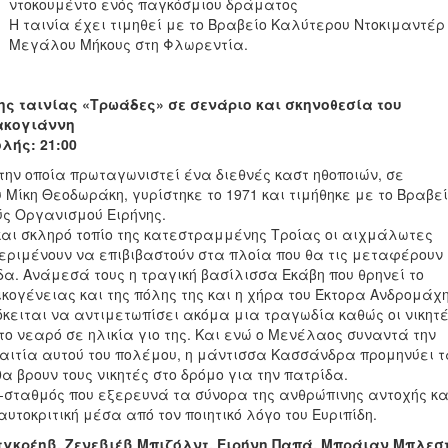
ντοκουμέντο ενός παγκόσμιου δράματος
Η ταινία έχει τιμηθεί με το Βραβείο Καλύτερου Ντοκιμαντέρ
Μεγάλου Μήκους στη Φλωρεντία.
ης ταινίας «Τρωάδες» σε σενάριο και σκηνοθεσία του
ακογιάννη
λής: 21:00
την οποία πρωταγωνιστεί ένα διεθνές καστ ηθοποιών, σε
υ Μίκη Θεοδωράκη, γυρίστηκε το 1971 και τιμήθηκε με το Βραβε
ύς Οργανισμού Ειρήνης.
και σκληρό τοπίο της κατεστραμμένης Τροίας οι αιχμάλωτες
εριμένουν να επιβιβαστούν στα πλοία που θα τις μεταφέρουν
α. Ανάμεσά τους η τραγική βασίλισσα Εκάβη που θρηνεί το
ικογένειας και της πόλης της και η χήρα του Έκτορα Ανδρομάχη
όκειται να αντιμετωπίσει ακόμα μια τραγωδία καθώς οι νικητ
το νεαρό σε ηλικία γιο της. Και ενώ ο Μενέλαος συναντά την
 αιτία αυτού του πολέμου, η μάντισσα Κασσάνδρα προμηνύει 
θα βρουν τους νικητές στο δρόμο για την πατρίδα.
-σταθμός που εξερευνά τα σύνορα της ανθρώπινης αντοχής κα
αυτοκριτική μέσα από τον ποιητικό λόγο του Ευριπίδη.
γκρέηβ, Ζενεβιέβ Μπιζόλντ, Ειρήνη Παπά, Μπράιαν Μπλεστ