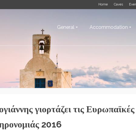
Home
Caves
Eve
General
Accommodation
γιάννης γιορτάζει τις Ευρωπαϊκές
ηρονομιάς 2016