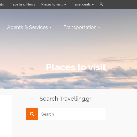
nts
Travelling News
Places to visit
Travel deals
Agents & Services
Transportation
Places to visit
Search Travelling.gr