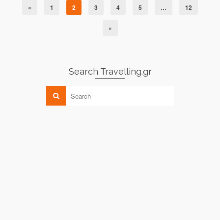
«
1
2
3
4
5
…
12
»
Search Travelling.gr