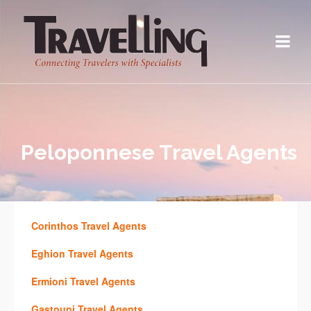
Peloponnese Travel Agents
Corinthos Travel Agents
Eghion Travel Agents
Ermioni Travel Agents
Gastouni Travel Agents