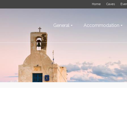
Home
Caves
Eve
General
Accommodation