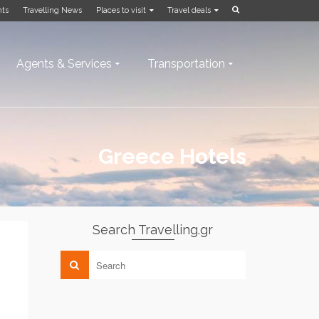
nts
Travelling News
Places to visit
Travel deals
Agents & Services
Transportation
Greece Hotels
Search Travelling.gr