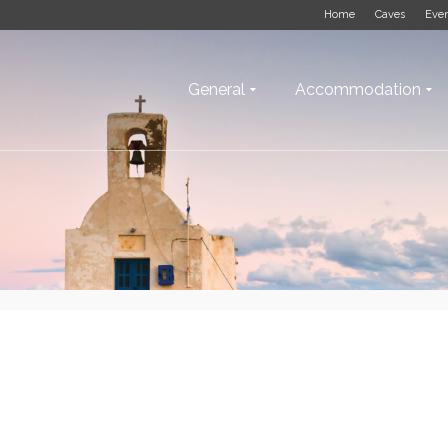
Home
Caves
Eve
General
Accommodation