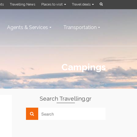
nts
Travelling News
Places to visit
Travel deals
Agents & Services
Transportation
Campings
Search Travelling.gr