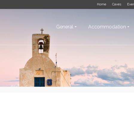
Home
Caves
Eve
General
Accommodation