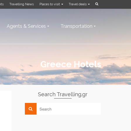
nts
Travelling News
Places to visit
Travel deals
Agents & Services
Transportation
Greece Hotels
Search Travelling.gr