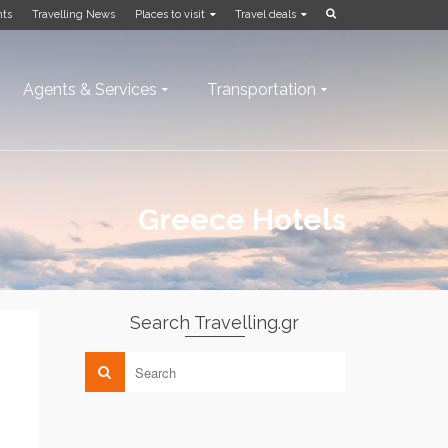
nts
Travelling News
Places to visit
Travel deals
Agents & Services
Transportation
Greece Hotels
Search Travelling.gr