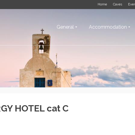
Home
Caves
Eve
General
Accommodation
GY HOTEL cat C