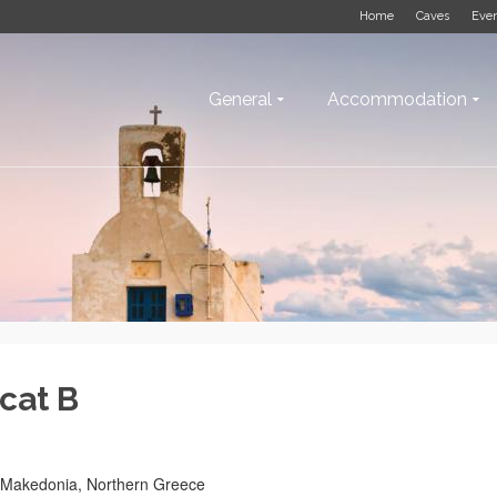
Home
Caves
Eve
General
Accommodation
cat B
i, Makedonia, Northern Greece