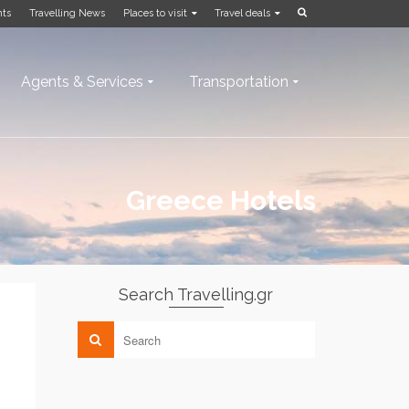
nts
Travelling News
Places to visit
Travel deals
Agents & Services
Transportation
Greece Hotels
Search Travelling.gr