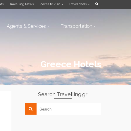
nts
Travelling News
Places to visit
Travel deals
Agents & Services
Transportation
Greece Hotels
Search Travelling.gr