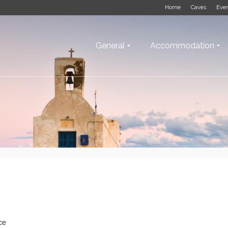
Home
Caves
Eve
General
Accommodation
ce