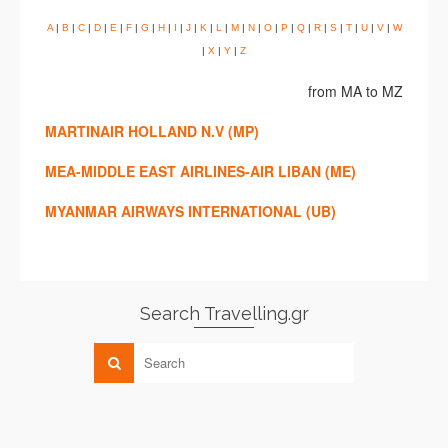
A
|
B
|
C
|
D
|
E
|
F
|
G
|
H
|
I
|
J
|
K
|
L
|
M
|
N
|
O
|
P
|
Q
|
R
|
S
|
T
|
U
|
V
|
W
|
X
|
Y
|
Z
from MA to MZ
MARTINAIR HOLLAND N.V (MP)
MEA-MIDDLE EAST AIRLINES-AIR LIBAN (ME)
MYANMAR AIRWAYS INTERNATIONAL (UB)
Search Travelling.gr