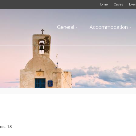
Home
Caves
Eve
General
Accommodation
ms: 18