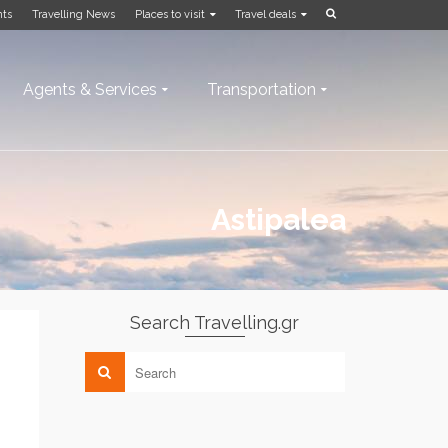
nts
Travelling News
Places to visit
Travel deals
Agents & Services
Transportation
Astipalea
Search Travelling.gr