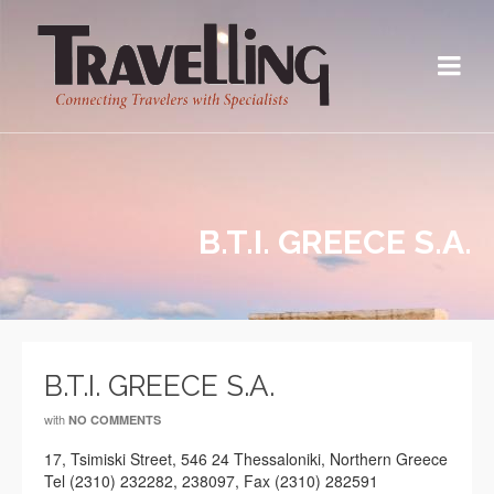
B.T.I. GREECE S.A.
B.T.I. GREECE S.A.
with
NO COMMENTS
17, Tsimiski Street, 546 24 Thessaloniki, Northern Greece
Tel (2310) 232282, 238097, Fax (2310) 282591