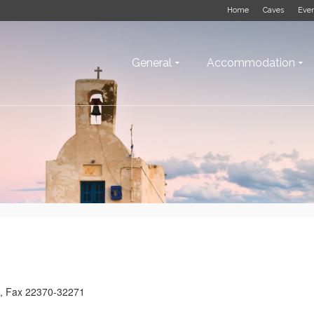
Home
Caves
Eve
General
Accommodation
7, Fax 22370-32271