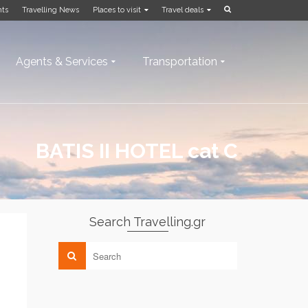
nts
Travelling News
Places to visit
Travel deals
Agents & Services
Transportation
BATIS II HOTEL cat C
Search Travelling.gr