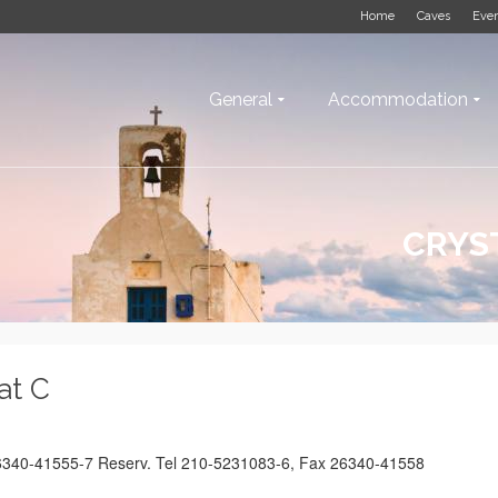
Home
Caves
Eve
General
Accommodation
CRYS
at C
26340-41555-7 Reserv. Tel 210-5231083-6, Fax 26340-41558