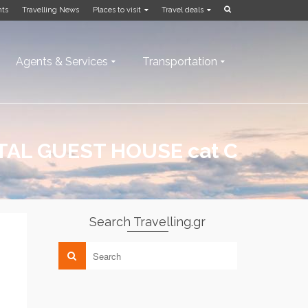
nts
Travelling News
Places to visit
Travel deals
Agents & Services
Transportation
TAL GUEST HOUSE cat C
Search Travelling.gr