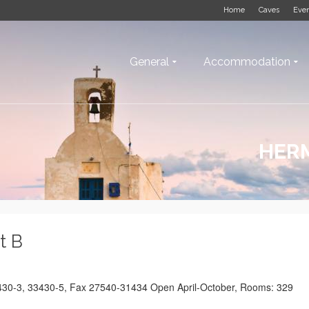
Home
Caves
Eve
General
Accommodation
HERM
t B
1430-3, 33430-5, Fax 27540-31434 Open April-October, Rooms: 329