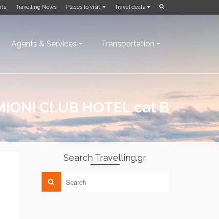
nts
Travelling News
Places to visit
Travel deals
Agents & Services
Transportation
IONI CLUB HOTEL cat B
Search Travelling.gr