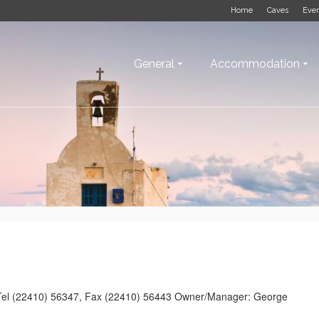
Home
Caves
Eve
General
Accommodation
 Tel (22410) 56347, Fax (22410) 56443 Owner/Manager: George