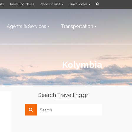
nts
Travelling News
Places to visit
Travel deals
Agents & Services
Transportation
Kolymbia
Search Travelling.gr