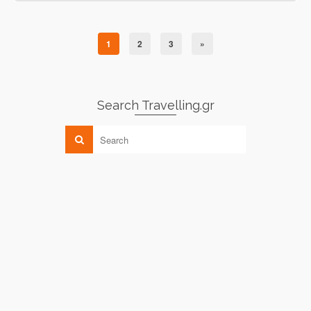
1
2
3
»
Search Travelling.gr