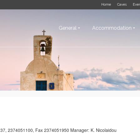
Home
Caves
Eve
General
Accommodation
1037, 2374051100, Fax 2374051950 Manager: K. Nicolaidou