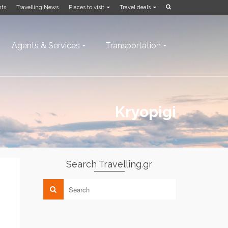
nts
Travelling News
Places to visit
Travel deals
Agents & Services
Transportation
Kryopigi
Search Travelling.gr