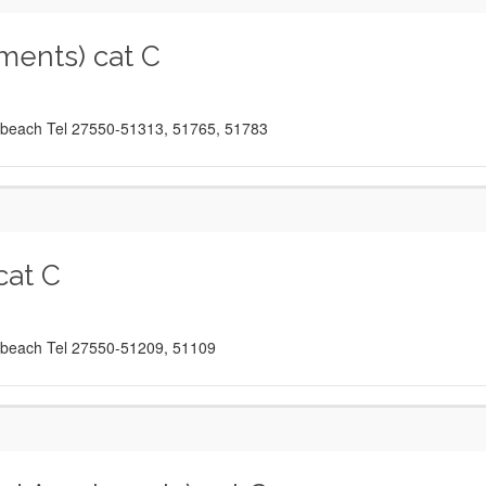
ments) cat C
he beach Tel 27550-51313, 51765, 51783
at C
he beach Tel 27550-51209, 51109