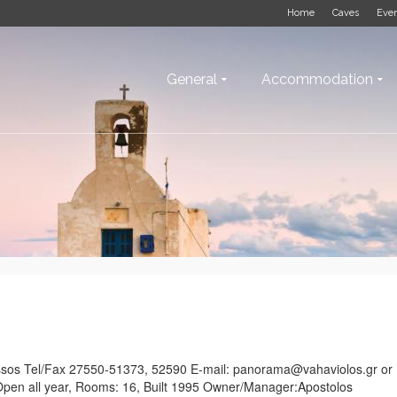
Home
Caves
Eve
General
Accommodation
onissos Tel/Fax 27550-51373, 52590 E-mail: panorama@vahaviolos.gr or
pen all year, Rooms: 16, Built 1995 Owner/Manager:Apostolos