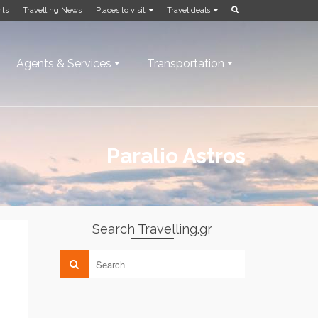
nts
Travelling News
Places to visit
Travel deals
Agents & Services
Transportation
Paralio Astros
Search Travelling.gr