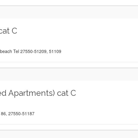
at C
he beach Tel 27550-51209, 51109
d Apartments) cat C
51186, 27550-51187