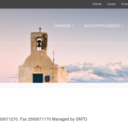
Home
Caves
Eve
General
Accommodation
 2593071270, Fax 2593071170 Managed by GNTO