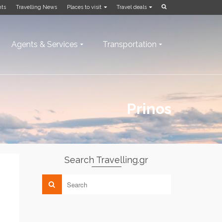
nts
Travelling News
Places to visit
Travel deals
Agents & Services
Transportation
Prinos
Search Travelling.gr