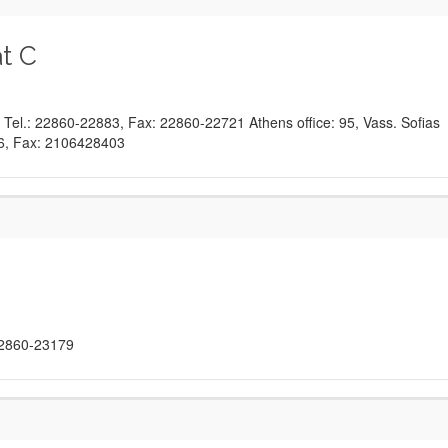
t C
, Tel.: 22860-22883, Fax: 22860-22721 Athens office: 95, Vass. Sofias
86, Fax: 2106428403
 22860-23179