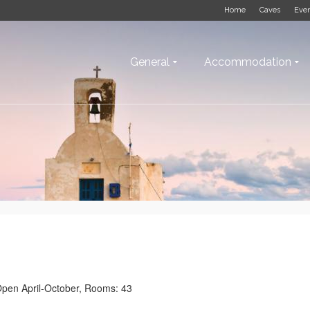
Home
Caves
Eve
General
Accommodation
Open April-October, Rooms: 43