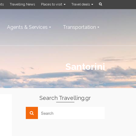
nts
Travelling News
Places to visit
Travel deals
Agents & Services
Transportation
Santorini
Search Travelling.gr