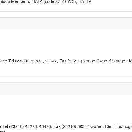
inidou Member of: IATA (code 27-2 6773), HATTA
Greece Tel (23210) 23838, 20947, Fax (23210) 23838 Owner/Manager: 
ece Tel (23210) 45278, 46476, Fax (23210) 39547 Owner: Dim. Thomog