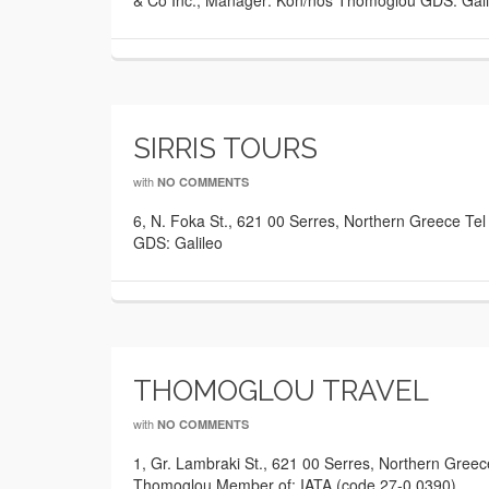
& Co Inc., Manager: Kon/nos Thomoglou GDS: Gali
SIRRIS TOURS
with
NO COMMENTS
6, N. Foka St., 621 00 Serres, Northern Greece T
GDS: Galileo
THOMOGLOU TRAVEL
with
NO COMMENTS
1, Gr. Lambraki St., 621 00 Serres, Northern Gre
Thomoglou Member of: IATA (code 27-0 0390)