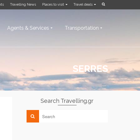
nts
Travelling News
Places to visit
Travel deals
Agents & Services
Transportation
SERRES
Search Travelling.gr