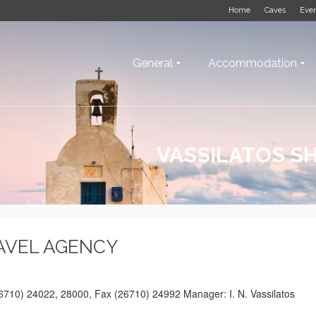
Home
Caves
Eve
General
Accommodation
VASSILATOS SH
RAVEL AGENCY
 (26710) 24022, 28000, Fax (26710) 24992 Manager: I. N. Vassilatos