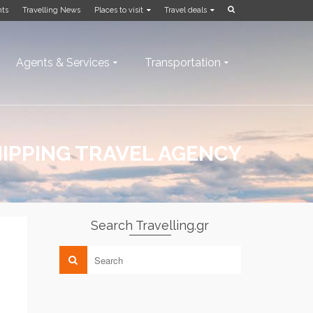
nts
Travelling News
Places to visit
Travel deals
Agents & Services
Transportation
IPPING TRAVEL AGENCY
Search Travelling.gr