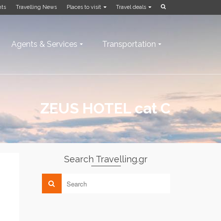
nts
Travelling News
Places to visit
Travel deals
Agents & Services
Transportation
ZEUS HOTEL cat C
Search Travelling.gr