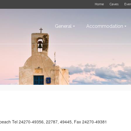
Home
Caves
Eve
General
Accommodation
 beach Tel 24270-49356, 22787, 49445, Fax 24270-49381