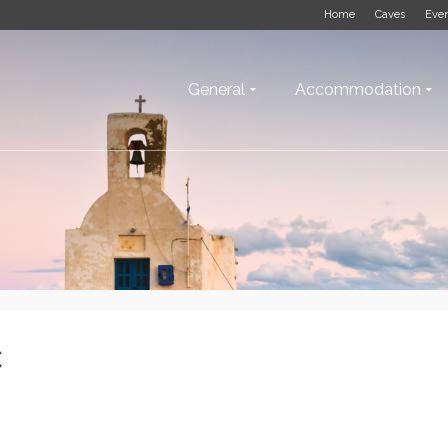
Home
Caves
Eve
General
Accommodation
C