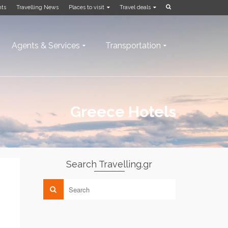
nts
Travelling News
Places to visit
Travel deals
Agents & Services
Transportation
Greece Hotels
Search Travelling.gr